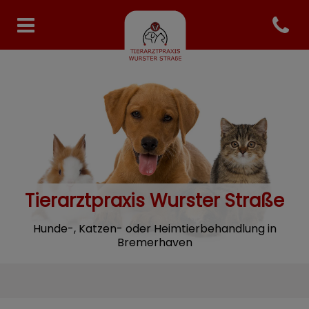
Open co
Homepage Tierarzt Specken
Tierarztpraxis Wurster Straße
Hunde-, Katzen- oder Heimtierbehandlung in
Bremerhaven