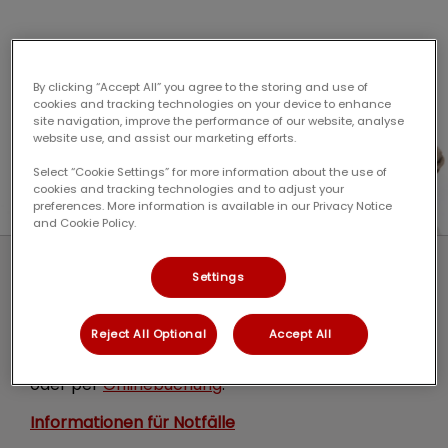
By clicking “Accept All” you agree to the storing and use of
cookies and tracking technologies on your device to enhance
site navigation, improve the performance of our website, analyse
website use, and assist our marketing efforts.
Select “Cookie Settings” for more information about the use of
cookies and tracking technologies and to adjust your
preferences. More information is available in our Privacy Notice
and Cookie Policy.
Terminsprechstunde
Settings
Wir wollen die Wartezeiten in unserer Praxis
Reject All Optional
Accept All
möglichst kurz halten. Bitte vereinbaren Sie
deshalb vorab immer einen Termin – telefonisch
oder per
Onlinebuchung
.
Informationen für Notfälle