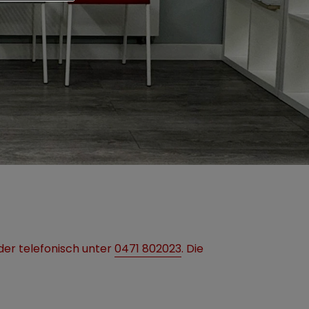
er telefonisch unter
0471 802023
. Die