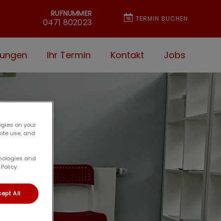
RUFNUMMER
TERMIN BUCHEN
0471 802023
tungen
Ihr Termin
Kontakt
Jobs
ogies on your
site use, and
hnologies and
Policy.
ept All