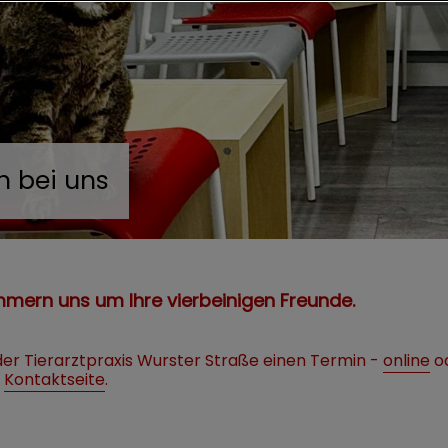
h bei uns
mmern uns um Ihre vierbeinigen Freunde.
der Tierarztpraxis Wurster Straße einen Termin -
online
od
r
Kontaktseite
.