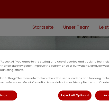
Startseite
Unser Team
Leis
 “Accept All” you agree to the storing and use of cookies and tracking technol
enhance site navigation, improve the performance of our website, analyse web
marketing efforts.
okie Settings” for more information about the use of cookies and tracking tec
our preferences. More information is available in our Privacy Notice and Cookie 
tings
Reject All Optional
Acc