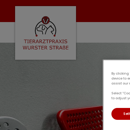
Homepage Tierarzt Speckenbuettel
By clicking
device to 
assist our 
Select “Co
to adjust y
Set