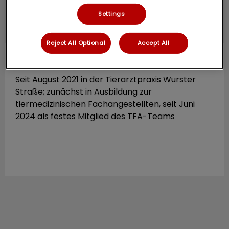
Settings
Reject All Optional
Accept All
Mirja Haramach
TFA
Seit August 2021 in der Tierarztpraxis Wurster
Straße; zunächst in Ausbildung zur
tiermedizinischen Fachangestellten, seit Juni
2024 als festes Mitglied des TFA-Teams