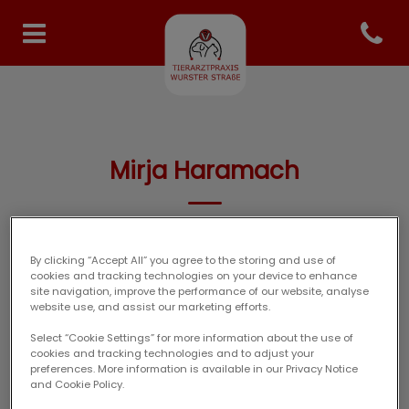
Open co
Homepage Tierarzt Specken
Mirja Haramach
FACHPERSONAL
By clicking “Accept All” you agree to the storing and use of
cookies and tracking technologies on your device to enhance
site navigation, improve the performance of our website, analyse
website use, and assist our marketing efforts.
Select “Cookie Settings” for more information about the use of
cookies and tracking technologies and to adjust your
preferences. More information is available in our Privacy Notice
and Cookie Policy.